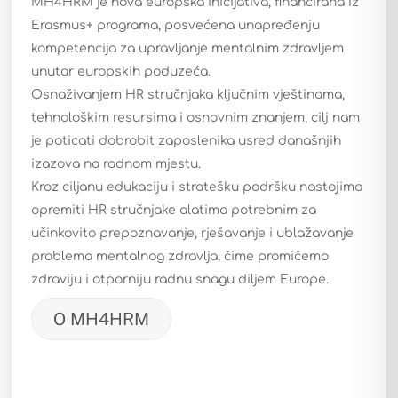
MH4HRM je nova europska inicijativa, financirana iz
Erasmus+ programa, posvećena unapređenju
kompetencija za upravljanje mentalnim zdravljem
unutar europskih poduzeća.
Osnaživanjem HR stručnjaka ključnim vještinama,
tehnološkim resursima i osnovnim znanjem, cilj nam
je poticati dobrobit zaposlenika usred današnjih
izazova na radnom mjestu.
Kroz ciljanu edukaciju i stratešku podršku nastojimo
opremiti HR stručnjake alatima potrebnim za
učinkovito prepoznavanje, rješavanje i ublažavanje
problema mentalnog zdravlja, čime promičemo
zdraviju i otporniju radnu snagu diljem Europe.
O MH4HRM