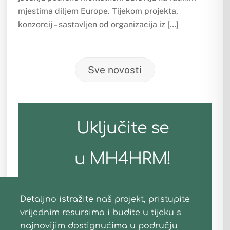
mjestima diljem Europe. Tijekom projekta,
konzorcij – sastavljen od organizacija iz […]
Sve novosti
Uključite se
u MH4HRM!
Detaljno istražite naš projekt, pristupite
vrijednim resursima i budite u tijeku s
najnovijim dostignućima u području