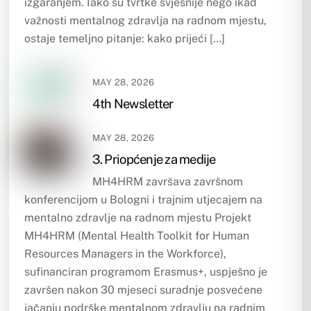
izgaranjem. Iako su tvrtke svjesnije nego ikad
važnosti mentalnog zdravlja na radnom mjestu,
ostaje temeljno pitanje: kako prijeći […]
MAY 28, 2026
4th Newsletter
MAY 28, 2026
3. Priopćenje za medije
MH4HRM završava završnom
konferencijom u Bologni i trajnim utjecajem na
mentalno zdravlje na radnom mjestu Projekt
MH4HRM (Mental Health Toolkit for Human
Resources Managers in the Workforce),
sufinanciran programom Erasmus+, uspješno je
završen nakon 30 mjeseci suradnje posvećene
jačanju podrške mentalnom zdravlju na radnim