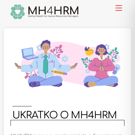
Skip
Menu
to
content
UKRATKO O MH4HRM