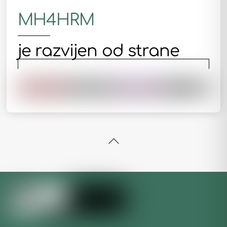
MH4HRM
je razvijen od strane
Back
To
Top